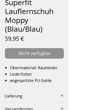
Superfit
Lauflernschuh
Moppy
(Blau/Blau)
Preis
59,95 €
Nicht verfügbar
Obermaterial: Rauhleder
Lederfutter
angespritzte PU-Sohle
lederbezogenes
Wechselfußbett
Lieferung
Klettverschluss
Innerhalb von 2-4 Werktagen
Farbe: Blau/Blau
Versandkosten