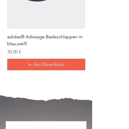
adidas® Adissage Badeschlappen in
adidas® Adilette Aqu
blau,weiß
Preis
24,95 €
Preis
30,00 €
In den Warenkorb
Mein Joch ist dein Joch.