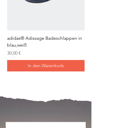
adidas® Adissage Badeschlappen in
adidas® Adilette Aqu
blau,weiß
Preis
24,95 €
Preis
30,00 €
In den Warenkorb
Mein Joch ist dein Joch.