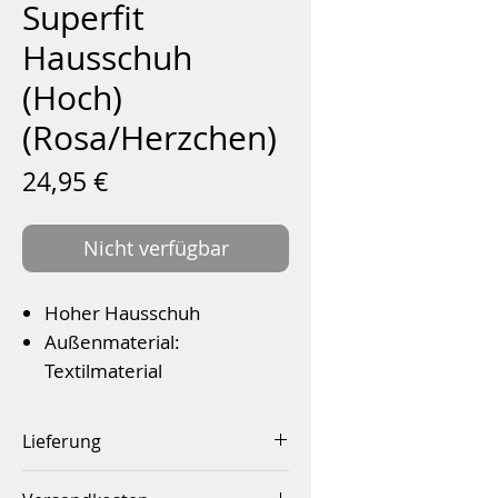
Superfit
Hausschuh
(Hoch)
(Rosa/Herzchen)
Preis
24,95 €
Nicht verfügbar
Hoher Hausschuh
Außenmaterial:
Textilmaterial
PVC-Sohle
Textilfutter
Lieferung
Klettverschluss
Innerhalb von 2-4 Werktagen
Farbe: Rosa (Herzchen)