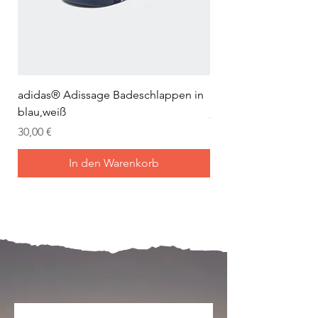
adidas® Adissage Badeschlappen in
adidas® Adilette Aqu
blau,weiß
Preis
24,95 €
Preis
30,00 €
In den Warenkorb
Mein Joch ist dein Joch.