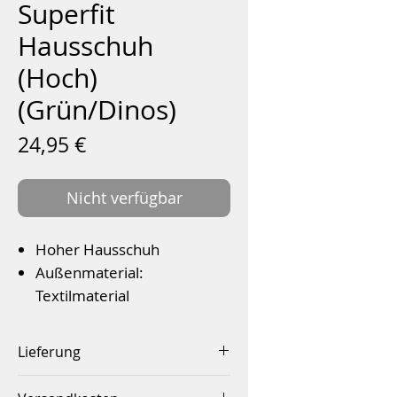
Superfit
Hausschuh
(Hoch)
(Grün/Dinos)
Preis
24,95 €
Nicht verfügbar
Hoher Hausschuh
Außenmaterial:
Textilmaterial
PVC-Sohle
Textilfutter
Lieferung
Klettverschluss
Innerhalb von 2-4 Werktagen
Farbe: Grün (Dinos)