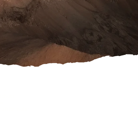
ook
schutz
es
rufsformular