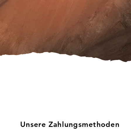
Serviceleistungen
Öffnungszeiten
Faceb
Partnerlinks
Treuekarte
Daten
Marken
Geschenkgutschein
Cooki
Angebote
Reklamation
Wider
Unsere Zahlungsmethoden