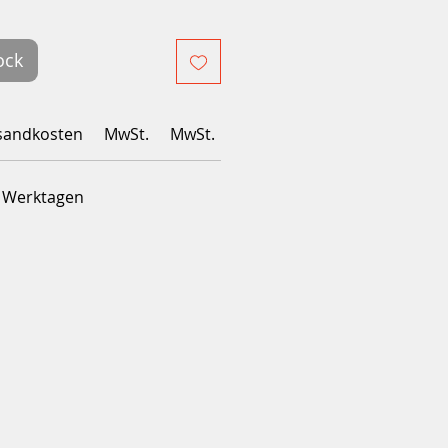
ock
sandkosten
MwSt.
MwSt.
4 Werktagen