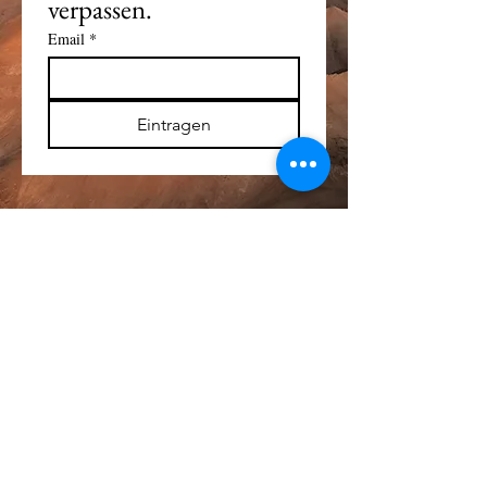
verpassen. 
Email
*
Eintragen
Alle Logos und Wa
r
enzeichen auf dieser
Seite sind Eigentum der jeweiligen Besitzer
und Lizenzhalter.
Im übrigen gilt Haftungsausschluss.
Weitere Details finden Sie im
Impressum
.