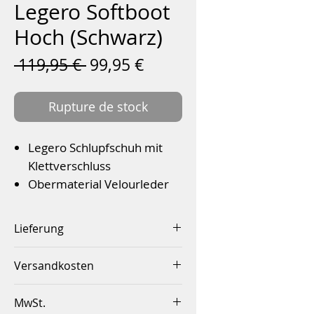
Legero Softboot
Hoch (Schwarz)
Prix
Prix
 119,95 € 
99,95 €
original
promotionnel
Rupture de stock
Legero Schlupfschuh mit
Klettverschluss
Obermaterial Velourleder
Textilinnenfutter
Wechselbare Einlegesohle
Lieferung
GORE-TEX Ausstattung
Innerhalb von 2-4 Werktagen
Leichte und flexible PU-
Versandkosten
Laufsohle
Innerhalb Deutschlands ab
MwSt.
einem Betrag von 50,00€