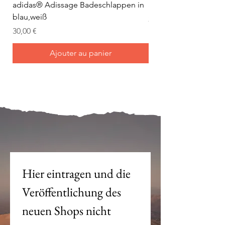
adidas® Adissage Badeschlappen in
adidas® Adilette Aqu
blau,weiß
Prix
24,95 €
Prix
30,00 €
Ajouter au panier
Mein Joch ist dein Joch.
Hier eintragen und die 
Veröffentlichung des 
neuen Shops nicht 