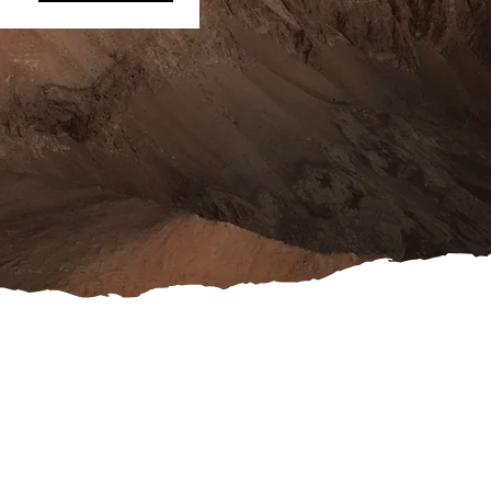
ook
schutz
es
rufsformular