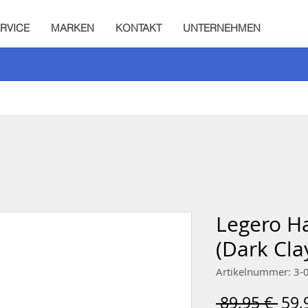
RVICE
MARKEN
KONTAKT
UNTERNEHMEN
Legero H
(Dark Cla
Artikelnummer: 3-
Sta
 89,95 € 
59,