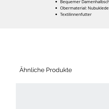
Bequemer Damenhalbsc
Obermaterial: Nubuklede
Textilinnenfutter
Wechselfußbett für Einla
Flexible PU- Laufsohle mi
Bequeme Weite G
Ähnliche Produkte