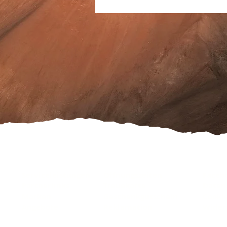
Serviceleistungen
Öffnungszeiten
Faceb
Partnerlinks
Treuekarte
Daten
Marken
Geschenkgutschein
Cooki
Angebote
Reklamation
Wider