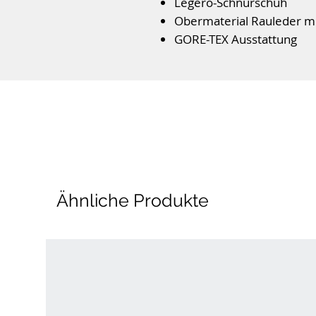
Legero-Schnürschuh
Obermaterial Rauleder mit
GORE-TEX Ausstattung
Textilinnenfutter
Wechselfußbett
Flexible PU Sohle
Farbe: Blau
Ähnliche Produkte