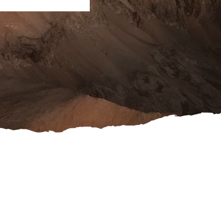
ook
schutz
es
rufsformular