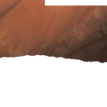
Serviceleistungen
Öffnungszeiten
Faceb
Partnerlinks
Treuekarte
Daten
Marken
Geschenkgutschein
Cooki
Angebote
Reklamation
Wider