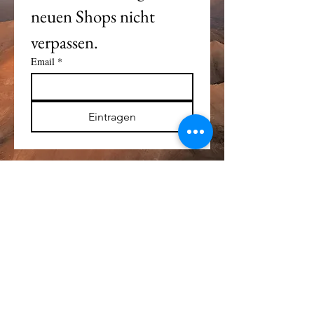
neuen Shops nicht 
verpassen. 
Email
*
Eintragen
Alle Logos und Wa
r
enzeichen auf dieser
Seite sind Eigentum der jeweiligen Besitzer
und Lizenzhalter.
Im übrigen gilt Haftungsausschluss.
Weitere Details finden Sie im
Impressum
.