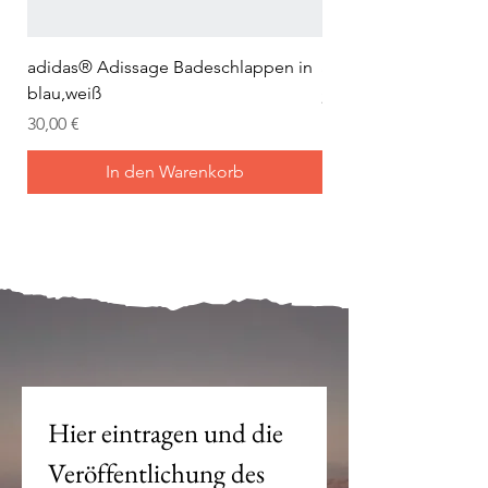
adidas® Adissage Badeschlappen in
adidas® Adilette Aqu
blau,weiß
Preis
24,95 €
Preis
30,00 €
In den Warenkorb
Mein Joch ist dein Joch.
Hier eintragen und die 
Veröffentlichung des 