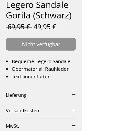
Legero Sandale
Gorila (Schwarz)
Standardpreis
Sale-
 69,95 € 
49,95 €
Preis
Nicht verfügbar
Bequeme Legero Sandale
Obermaterial: Rauhleder
Textilinnenfutter
Wechselfußbett
Flexible PU- Laufsohle mit
Lieferung
Schrittdämpfung
Innerhalb von 2-4 Werktagen
Bequeme Weite G
Versandkosten
Farbe: Schwarz
Innerhalb Deutschlands ab
MwSt.
einem Betrag von 50,00€