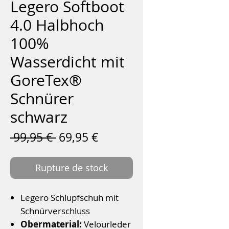
Legero Softboot
4.0 Halbhoch
100%
Wasserdicht mit
GoreTex®
Schnürer
schwarz
Prix
Prix
 99,95 € 
69,95 €
original
promotionnel
Rupture de stock
Legero Schlupfschuh mit
Schnürverschluss
Obermaterial:
Velourleder