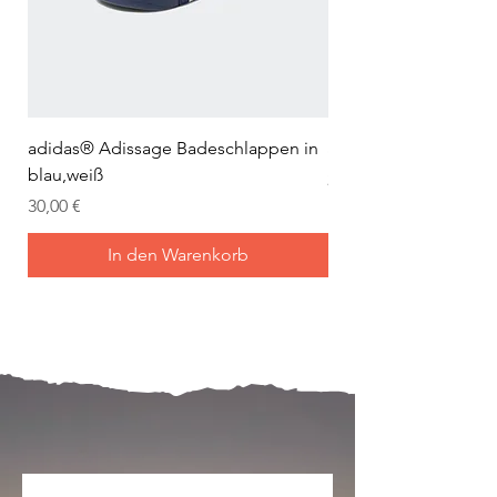
adidas® Adissage Badeschlappen in
adidas® Adilette Aqu
blau,weiß
Preis
24,95 €
Preis
30,00 €
In den Warenkorb
Mein Joch ist dein Joch.