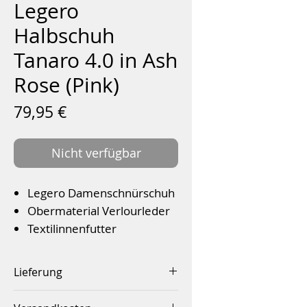
Legero
Halbschuh
Tanaro 4.0 in Ash
Rose (Pink)
Preis
79,95 €
Nicht verfügbar
Legero Damenschnürschuh
Obermaterial Verlourleder
Textilinnenfutter
Wechselfußbett für
Einlagen
Lieferung
Flexible PU- Laufsohle mit
Innerhalb von 2-4 Werktagen
Schrittdämpfung