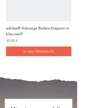
adidas® Adissage Badeschlappen in
adidas® Adilette Aqu
blau,weiß
Preis
24,95 €
Preis
30,00 €
In den Warenkorb
Mein Joch ist dein Joch.