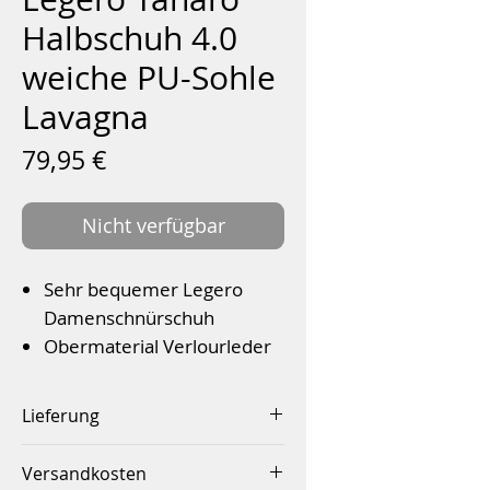
Halbschuh 4.0
weiche PU-Sohle
Lavagna
Preis
79,95 €
Nicht verfügbar
Sehr bequemer Legero
Damenschnürschuh
Obermaterial Verlourleder
Textilinnenfutter
Wechselfußbett für
Lieferung
Einlagen
Innerhalb von 2-4 Werktagen
Flexible PU- Laufsohle mit
Versandkosten
Schrittdämpfung