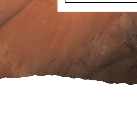
Serviceleistungen
Öffnungszeiten
Faceb
Partnerlinks
Treuekarte
Daten
Marken
Geschenkgutschein
Cooki
Angebote
Reklamation
Wider