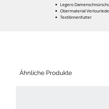
Legero Damenschnürsch
Obermaterial Verlourlede
Textilinnenfutter
Wechselfußbett für Einla
Flexible PU- Laufsohle mi
Bequeme Weite G
Farbe: Calcite
Ähnliche Produkte