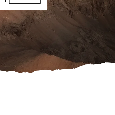
ook
schutz
es
rufsformular