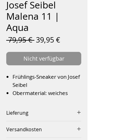
Josef Seibel
Malena 11 |
Aqua
Standardpreis
Sale-
 79,95 € 
39,95 €
Preis
Nicht verfügbar
Frühlings-Sneaker von Josef
Seibel
Obermaterial: weiches
Rauhleder
Wechselfußbett
Lieferung
Hochwertiges Lederfutter
Innerhalb von 2-4 Werktagen
Bequeme G-Weite
Versandkosten
Flexible PU-Laufsohle