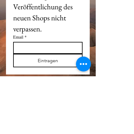
Veröffentlichung des 
neuen Shops nicht 
verpassen. 
Email
*
Eintragen
Alle Logos und Wa
r
enzeichen auf dieser
Seite sind Eigentum der jeweiligen Besitzer
und Lizenzhalter.