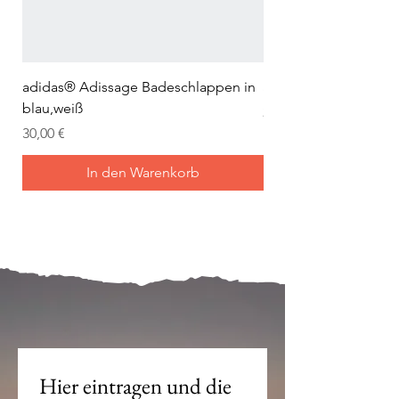
Look.
adidas® Adissage Badeschlappen in
adidas® Adilette Aqu
blau,weiß
Preis
24,95 €
Preis
30,00 €
In den Warenkorb
Mein Joch ist dein Joch.
Hier eintragen und die 