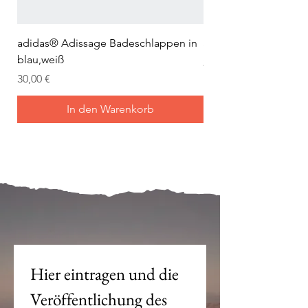
adidas® Adissage Badeschlappen in
adidas® Adilette Aqu
blau,weiß
Preis
24,95 €
Preis
30,00 €
In den Warenkorb
Mein Joch ist dein Joch.
Hier eintragen und die 
Veröffentlichung des 