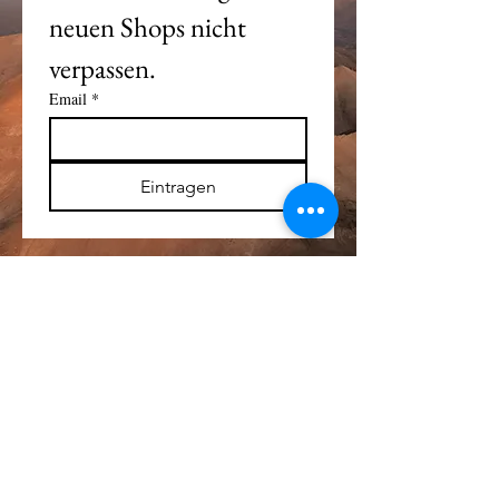
neuen Shops nicht 
verpassen. 
Email
*
Eintragen
Alle Logos und Wa
r
enzeichen auf dieser
Seite sind Eigentum der jeweiligen Besitzer
und Lizenzhalter.
Im übrigen gilt Haftungsausschluss.
Weitere Details finden Sie im
Impressum
.