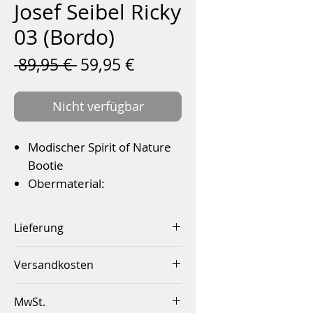
Josef Seibel Ricky
03 (Bordo)
Standardpreis
Sale-
 89,95 € 
59,95 €
Preis
Nicht verfügbar
Modischer Spirit of Nature
Bootie
Obermaterial:
feines Velour- mit
Glattleder-Applikationen
Lieferung
Wechselfußbett
Innerhalb von 2-4 Werktagen
Hochwertiges Textilfutter
Versandkosten
Flexible TR-Laufsohle mit
Innerhalb Deutschlands ab
natürlichen Korkeinsätzen.
MwSt.
einem Betrag von 50,00€
Farbe: Bordo