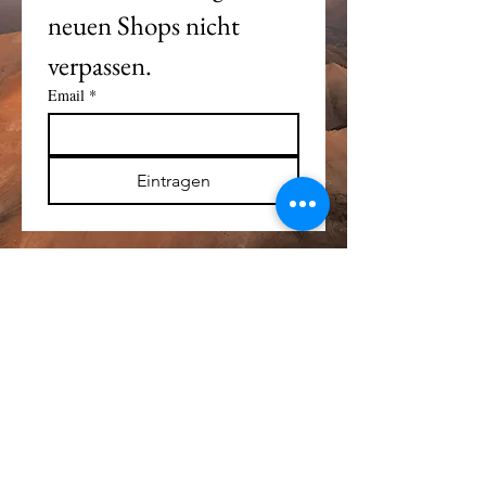
neuen Shops nicht 
verpassen. 
Email
*
Eintragen
Alle Logos und Wa
r
enzeichen auf dieser
Seite sind Eigentum der jeweiligen Besitzer
und Lizenzhalter.
Im übrigen gilt Haftungsausschluss.
Weitere Details finden Sie im
Impressum
.