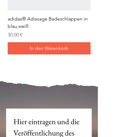
adidas® Adissage Badeschlappen in
adidas® Adilette Aqu
blau,weiß
Preis
24,95 €
Preis
30,00 €
In den Warenkorb
Mein Joch ist dein Joch.
Hier eintragen und die 
Veröffentlichung des 