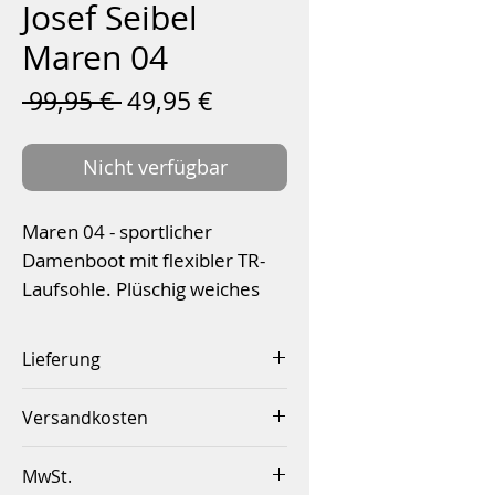
Josef Seibel
Maren 04
Standardpreis
Sale-
 99,95 € 
49,95 €
Preis
Nicht verfügbar
Maren 04 - sportlicher
Damenboot mit flexibler TR-
Laufsohle. Plüschig weiches
Textilfutter für angenehmsten
Tragekomfort und kalte Tage.
Lieferung
Innerhalb von 2-4 Werktagen
Obermaterial: hochwertiges
Versandkosten
Leder
Innerhalb Deutschlands ab
Wechselfußbett
MwSt.
einem Betrag von 50,00€
weiches Textilfutter