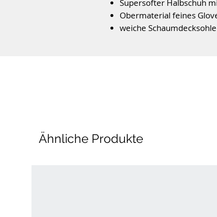
Supersofter Halbschuh 
Obermaterial feines Glov
weiche Schaumdecksohle
leichte flexible Sohle
Farbe: Rubin
Ähnliche Produkte