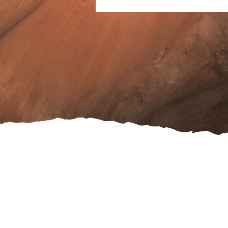
Serviceleistungen
Öffnungszeiten
Faceb
Partnerlinks
Treuekarte
Daten
Marken
Geschenkgutschein
Cooki
Angebote
Reklamation
Wider