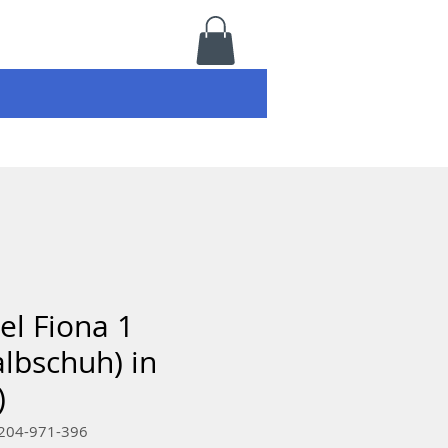
el Fiona 1
lbschuh) in
)
7204-971-396