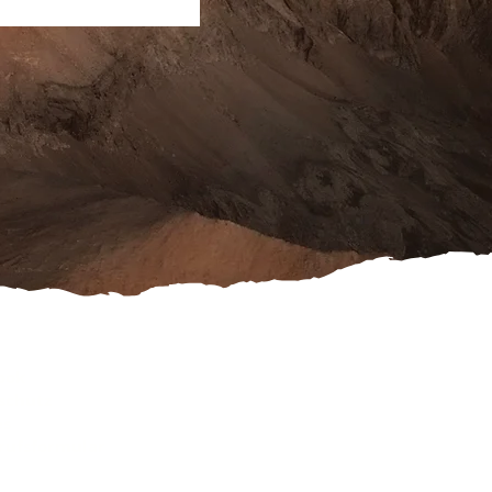
ook
schutz
es
rufsformular