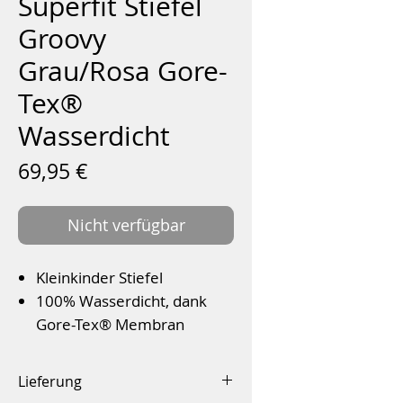
Superfit Stiefel
Groovy
Grau/Rosa Gore-
Tex®
Wasserdicht
Preis
69,95 €
Nicht verfügbar
Kleinkinder Stiefel
100% Wasserdicht, dank
Gore-Tex® Membran
Außenmaterial: Rauhleder
zweikomponentige PU-
Lieferung
Sohle