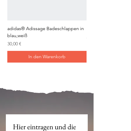
adidas® Adissage Badeschlappen in
adidas® Adilette Aqu
blau,weiß
Preis
24,95 €
Preis
30,00 €
In den Warenkorb
Mein Joch ist dein Joch.
Hier eintragen und die 