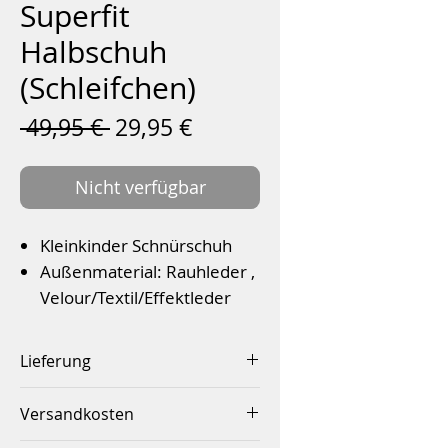
Superfit
Halbschuh
(Schleifchen)
Standardpreis
Sale-
 49,95 € 
29,95 €
Preis
Nicht verfügbar
Kleinkinder Schnürschuh
Außenmaterial: Rauhleder ,
Velour/Textil/Effektleder
Lederfutter
Schafthöhe: 5 cm
Lieferung
Farbe: Lila kombiniert
Innerhalb von 2-4 Werktagen
Versandkosten