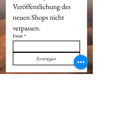
Veröffentlichung des 
neuen Shops nicht 
verpassen. 
Email
*
Eintragen
Alle Logos und Wa
r
enzeichen auf dieser
Seite sind Eigentum der jeweiligen Besitzer
und Lizenzhalter.