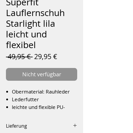
Superfit
Lauflernschuh
Starlight lila
leicht und
flexibel
Standardpreis
Sale-
 49,95 € 
29,95 €
Preis
Nicht verfügbar
Obermaterial: Rauhleder
Lederfutter
leichte und flexible PU-
Sohle
Schnürverschluss
Lieferung
Farbe: blau/lila