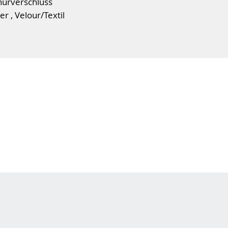
nürverschluss
r , Velour/Textil