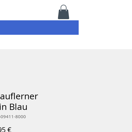
Lauflerner
in Blau
-509411-8000
ndardpreis
Sale-
95 €