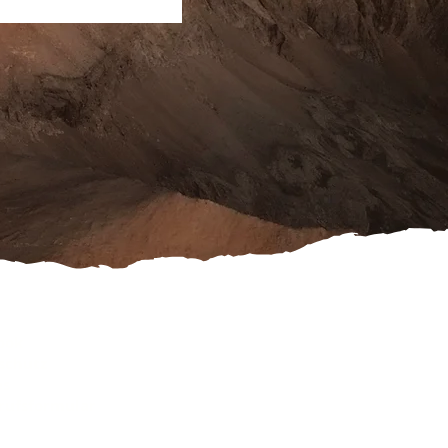
ook
schutz
es
rufsformular