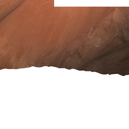
Serviceleistungen
Öffnungszeiten
Faceb
Partnerlinks
Treuekarte
Daten
Marken
Geschenkgutschein
Cooki
Angebote
Reklamation
Wider