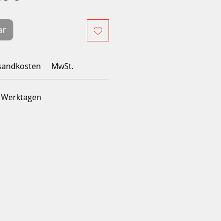
Preis
ar
sandkosten
MwSt.
4 Werktagen