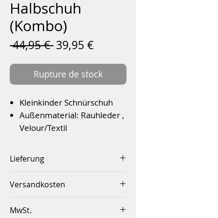
Halbschuh
(Kombo)
Prix
Prix
 44,95 € 
39,95 €
original
promotionnel
Rupture de stock
Kleinkinder Schnürschuh
Außenmaterial: Rauhleder ,
Velour/Textil
Lederfutter
Flexible Laufsohle
Lieferung
Innerhalb von 2-4 Werktagen
Versandkosten
Innerhalb Deutschlands ab
MwSt.
einem Betrag von 50,00€