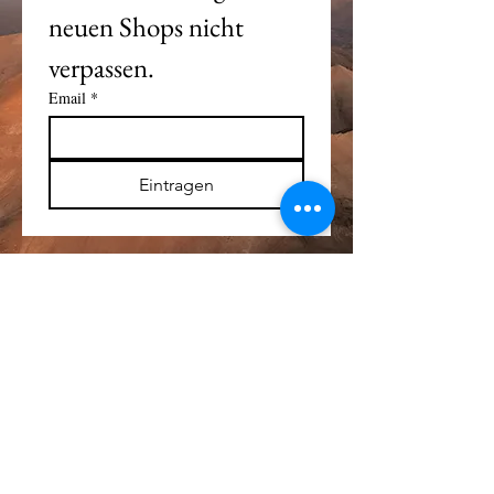
neuen Shops nicht 
verpassen. 
Email
*
Eintragen
Alle Logos und Wa
r
enzeichen auf dieser
Seite sind Eigentum der jeweiligen Besitzer
und Lizenzhalter.
Im übrigen gilt Haftungsausschluss.
Weitere Details finden Sie im
Impressum
.