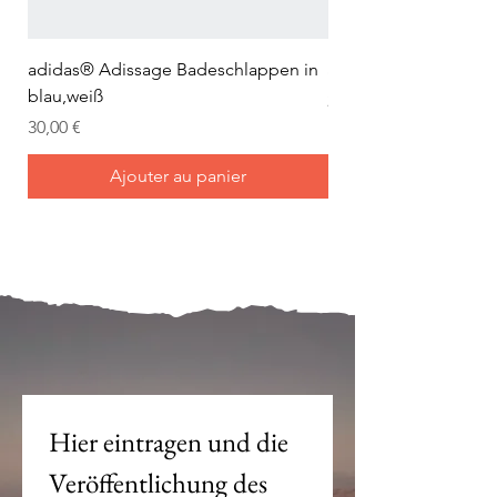
adidas® Adissage Badeschlappen in
adidas® Adilette Aqu
blau,weiß
Prix
24,95 €
Prix
30,00 €
Ajouter au panier
Mein Joch ist dein Joch.
Hier eintragen und die 
Veröffentlichung des 