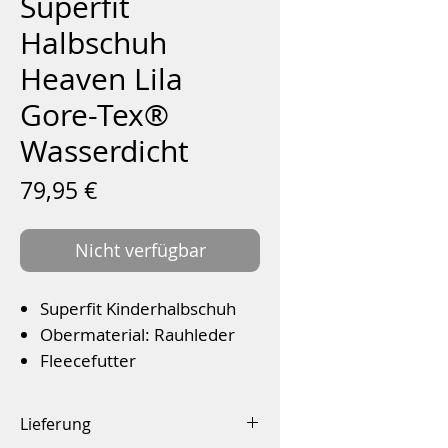
Superfit
Halbschuh
Heaven Lila
Gore-Tex®
Wasserdicht
Preis
79,95 €
Nicht verfügbar
Superfit Kinderhalbschuh
Obermaterial: Rauhleder
Fleecefutter
Gore-Tex® 100%
Wasserdicht
Lieferung
einfärbige gebürstete