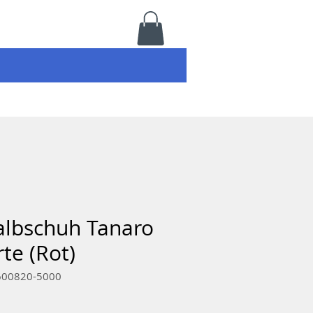
albschuh Tanaro
rte (Rot)
-600820-5000