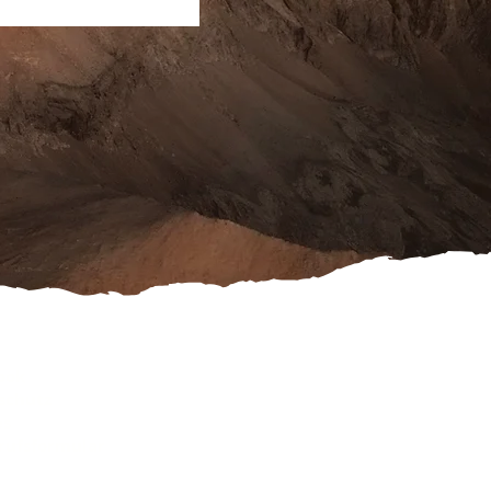
ook
schutz
es
rufsformular