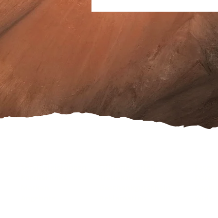
Serviceleistungen
Öffnungszeiten
Faceb
Partnerlinks
Treuekarte
Daten
Marken
Geschenkgutschein
Cooki
Angebote
Reklamation
Wider