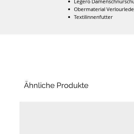
Legero Damenschnürsch
Obermaterial Verlourlede
Textilinnenfutter
Wechselfußbett für Einla
Flexible PU- Laufsohle mi
Bequeme Weite G
Farbe: Marte (Rot)
Ähnliche Produkte