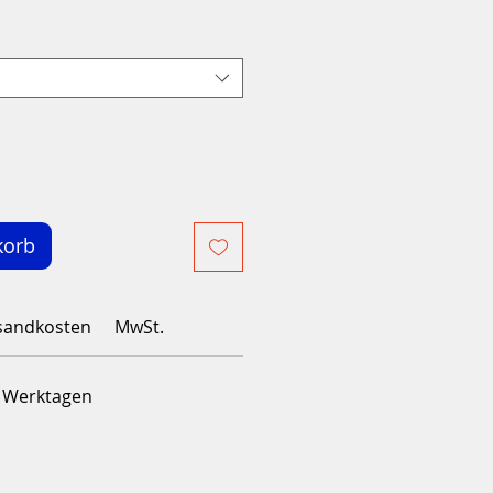
korb
sandkosten
MwSt.
4 Werktagen