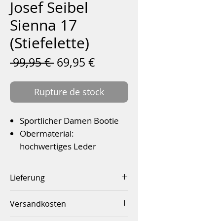
Josef Seibel
Sienna 17
(Stiefelette)
Prix
Prix
 99,95 € 
69,95 €
original
promotionnel
Rupture de stock
Sportlicher Damen Bootie
Obermaterial:
hochwertiges Leder
Hoher Tragekomfort durch
leichten Absatz
Lieferung
Die Schnürung sorgt für
Innerhalb von 2-4 Werktagen
einen festen Halt.
Versandkosten
Weite G