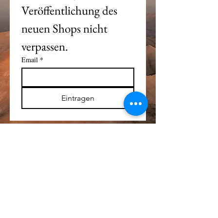
Veröffentlichung des 
neuen Shops nicht 
verpassen. 
Email
*
Eintragen
Alle Logos und Wa
r
enzeichen auf dieser
Seite sind Eigentum der jeweiligen Besitzer
und Lizenzhalter.