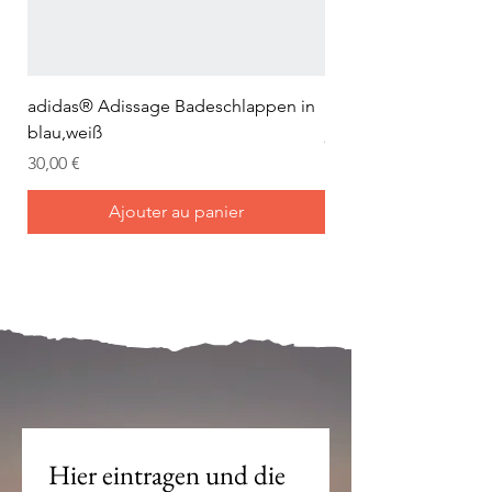
adidas® Adissage Badeschlappen in
adidas® Adilette Aqu
blau,weiß
Prix
24,95 €
Prix
30,00 €
Ajouter au panier
Mein Joch ist dein Joch.
Hier eintragen und die 