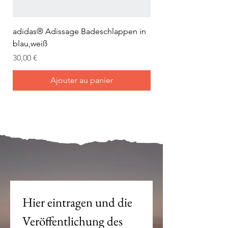
adidas® Adissage Badeschlappen in
adidas® Adilette Aqu
blau,weiß
Prix
24,95 €
Prix
30,00 €
Ajouter au panier
Mein Joch ist dein Joch.
Hier eintragen und die 
Veröffentlichung des 