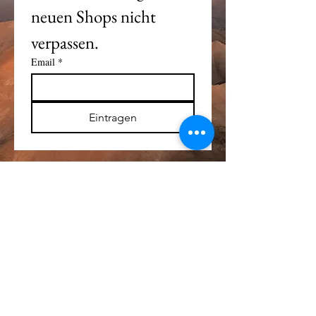
neuen Shops nicht 
verpassen. 
Email
*
Eintragen
Alle Logos und Wa
r
enzeichen auf dieser
Seite sind Eigentum der jeweiligen Besitzer
und Lizenzhalter.
Im übrigen gilt Haftungsausschluss.
Weitere Details finden Sie im
Impressum
.