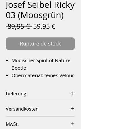
Josef Seibel Ricky
03 (Moosgrün)
Prix
Prix
 89,95 € 
59,95 €
original
promotionnel
Rupture de stock
Modischer Spirit of Nature
Bootie
Obermaterial: feines Velour
mit Glattleder-Applikationen
Wechselfußbett
Lieferung
Hochwertiges Textilfutter
Innerhalb von 2-4 Werktagen
Flexible TR-Laufsohle mit
Versandkosten
natürlichen Korkeinsätzen.
Innerhalb Deutschlands ab
Farbe: Moosgrün
MwSt.
einem Betrag von 50,00€