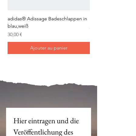
adidas® Adissage Badeschlappen in
adidas® Adilette Aqu
blau,weiß
Prix
24,95 €
Prix
30,00 €
Ajouter au panier
Mein Joch ist dein Joch.
Hier eintragen und die 
Veröffentlichung des 