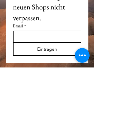
neuen Shops nicht 
verpassen. 
Email
*
Eintragen
Alle Logos und Wa
r
enzeichen auf dieser
Seite sind Eigentum der jeweiligen Besitzer
und Lizenzhalter.
Im übrigen gilt Haftungsausschluss.
Weitere Details finden Sie im
Impressum
.