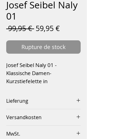
Josef Seibel Naly
01
Prix
Prix
 99,95 € 
59,95 €
original
promotionnel
Rupture de stock
Josef Seibel Naly 01 -
Klassische Damen-
Kurzstiefelette in
handschuhweichem Soft-
Nappaleder, dekoratives
Lieferung
Faltendesign. Reißverschluss
Innerhalb von 2-4 Werktagen
an Innen- und Außenseite
Versandkosten
bietet Komforteinstieg,
Innerhalb Deutschlands ab
gestrobelt auf flexibler TR-
MwSt.
einem Betrag von 50,00€
Laufsohle. Plüschig weiches