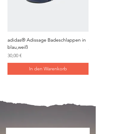
adidas® Adissage Badeschlappen in
adidas® Adilette Aqu
blau,weiß
Preis
24,95 €
Preis
30,00 €
In den Warenkorb
Mein Joch ist dein Joch.