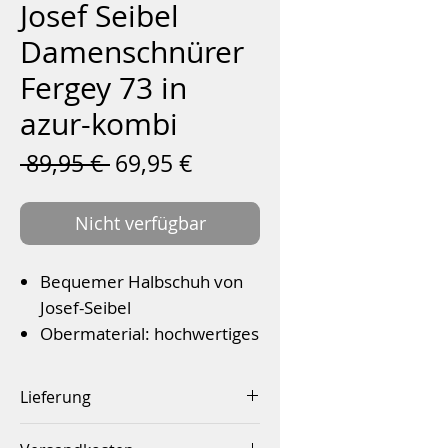
Josef Seibel
Damenschnürer
Fergey 73 in
azur-kombi
Standardpreis
Sale-
 89,95 € 
69,95 €
Preis
Nicht verfügbar
Bequemer Halbschuh von
Josef-Seibel
Obermaterial: hochwertiges
Leder
Bequeme G-Weite
Lieferung
Farbe: Azur-Kombi
Innerhalb von 2-4 Werktagen