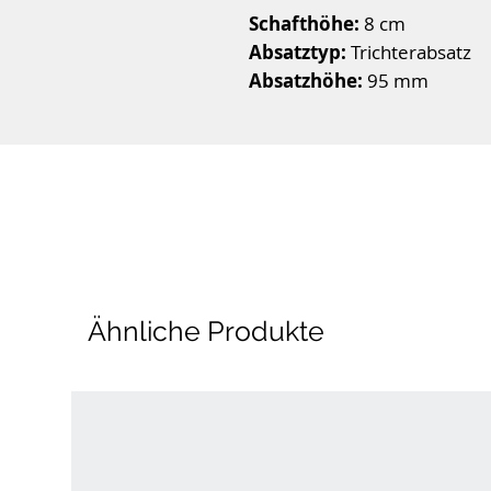
Schafthöhe:
8 cm
Absatztyp:
Trichterabsatz
Absatzhöhe:
95 mm
Decksohle:
Textil
Obermaterial
: Textil
Schuhspitze:
rund
Innenmaterial:
Materialmix 
Farbe:
Navy blau
Eine trendige Begleiterin, 
dieser Stiefelette von Tamar
Ähnliche Produkte
um stylische Looks geht. Das
Textil. Die Absatzhöhe beträ
sich der individuellen Fußfo
Tragekomfort.