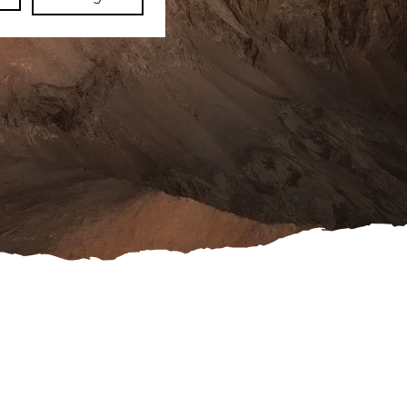
ook
schutz
es
rufsformular