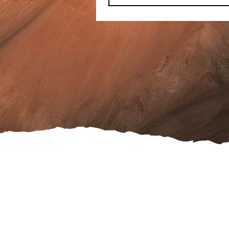
Serviceleistungen
Öffnungszeiten
Faceb
Partnerlinks
Treuekarte
Daten
Marken
Geschenkgutschein
Cooki
Angebote
Reklamation
Wider