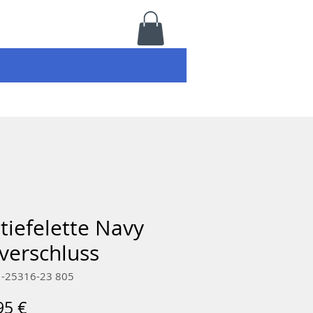
tiefelette Navy
verschluss
1-25316-23 805
ndardpreis
Sale-
95 €