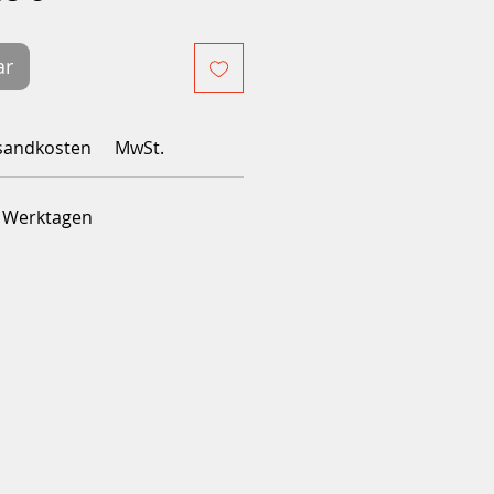
Preis
ar
sandkosten
MwSt.
4 Werktagen