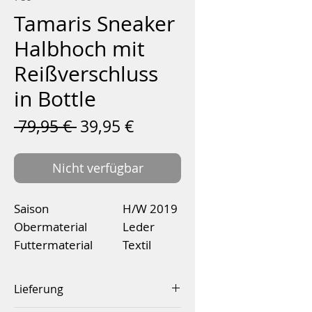
Tamaris Sneaker
Halbhoch mit
Reißverschluss
in Bottle
Standardpreis
Sale-
 79,95 € 
39,95 €
Preis
Nicht verfügbar
Saison
H/W 2019
Obermaterial
Leder
Futtermaterial
Textil
Decksohlenmaterial
Textil
Lieferung
Absatzhöh
30 mm