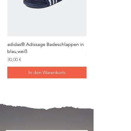
adidas® Adissage Badeschlappen in
adidas® Adilette Aqu
blau,weiß
Preis
24,95 €
Preis
30,00 €
In den Warenkorb
Mein Joch ist dein Joch.