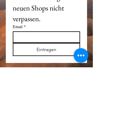
neuen Shops nicht 
verpassen. 
Email
*
Eintragen
Alle Logos und Wa
r
enzeichen auf dieser
Seite sind Eigentum der jeweiligen Besitzer
und Lizenzhalter.
Im übrigen gilt Haftungsausschluss.