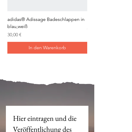
adidas® Adissage Badeschlappen in
adidas® Adilette Aqu
blau,weiß
Preis
24,95 €
Preis
30,00 €
In den Warenkorb
Mein Joch ist dein Joch.
Hier eintragen und die 
Veröffentlichung des 