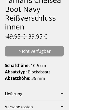
Tamaris Chelsea
Boot Navy
Reißverschluss
innen
Standardpreis
Sale-
 49,95 € 
39,95 €
Preis
Nicht verfügbar
Schafthöhe:
10.5 cm
Absatztyp:
Blockabsatz
Absatzhöhe:
35 mm
Decksohle:
Textil
Obermaterial:
Synthetik
Lieferung
Innenmaterial:
Materialmix
Innerhalb von 2-4 Werktagen
aus Textil und Synthetik
Versandkosten