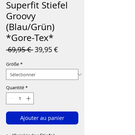
Superfit Stiefel
Groovy
(Blau/Grün)
*Gore-Tex*
Prix
Prix
 69,95 € 
39,95 €
original
promotionnel
Größe
*
Quantité
*
Ajouter au panier