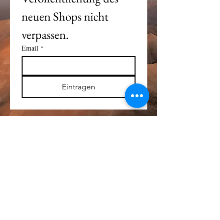
neuen Shops nicht 
verpassen. 
Email
*
Eintragen
Alle Logos und Wa
r
enzeichen auf dieser
Seite sind Eigentum der jeweiligen Besitzer
und Lizenzhalter.
Im übrigen gilt Haftungsausschluss.