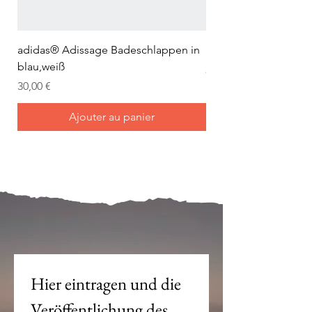
adidas® Adissage Badeschlappen in
adidas® Adilette Aqu
blau,weiß
Prix
24,95 €
Prix
30,00 €
Ajouter au panier
Mein Joch ist dein Joch.
Hier eintragen und die 
Veröffentlichung des 