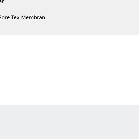
er
 Gore-Tex-Membran
fußbett