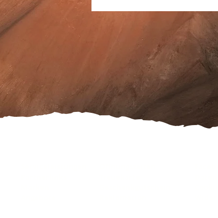
Serviceleistungen
Öffnungszeiten
Faceb
Partnerlinks
Treuekarte
Daten
Marken
Geschenkgutschein
Cooki
Angebote
Reklamation
Wider