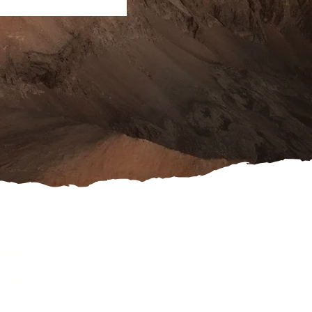
ook
schutz
es
rufsformular