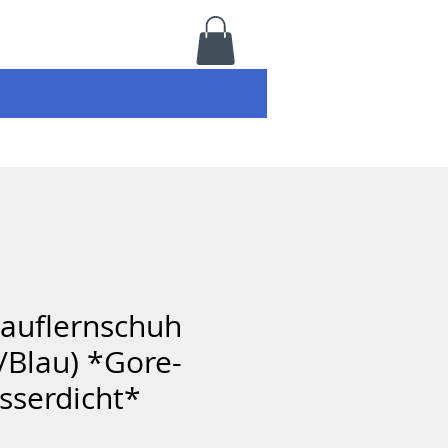
Lauflernschuh
u/Blau) *Gore-
sserdicht*