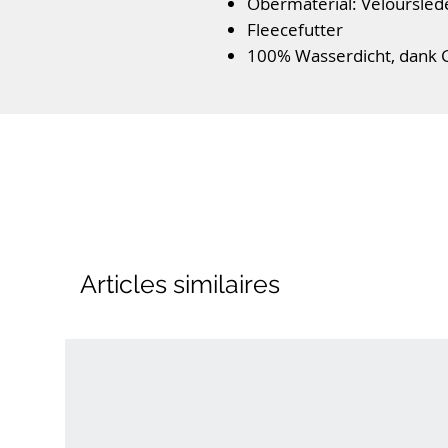
Obermaterial: Veloursled
Fleecefutter
100% Wasserdicht, dank
angespritzte PU-Sohle
lederbezogenes Wechsel
Schnürverschluss
Weite M
Farbe: Grau/Blau
Articles similaires