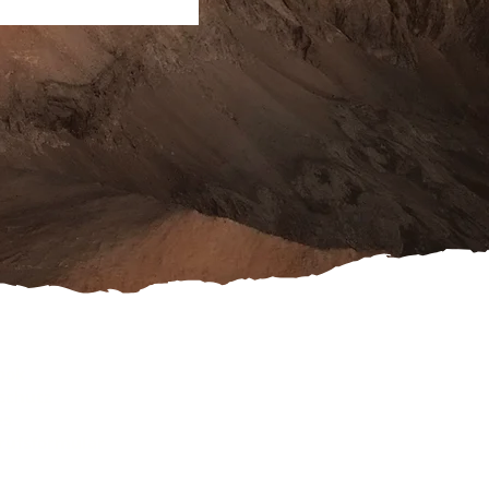
ook
schutz
es
rufsformular