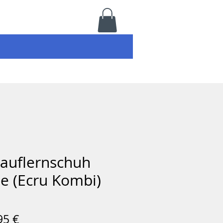
Lauflernschuh
e (Ecru Kombi)
Prix
95 €