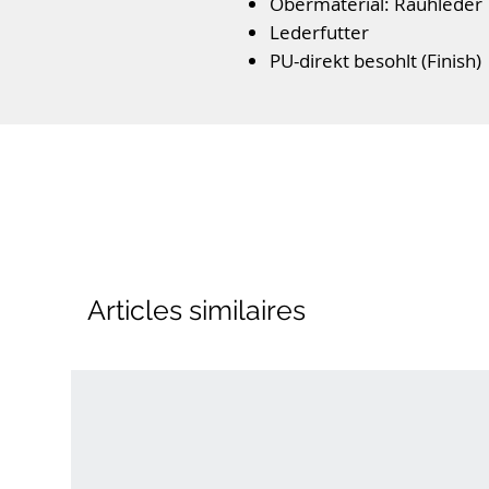
Obermaterial: Rauhleder
Lederfutter
PU-direkt besohlt (Finish)
lederbezogenes Wechsel
Schnürverschluss
Farbe: Ecru Kombi
Articles similaires