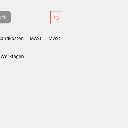
inal
promotionnel
ock
sandkosten
MwSt.
MwSt.
4 Werktagen