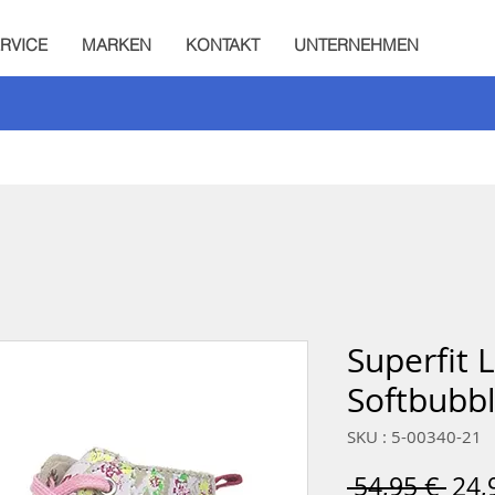
RVICE
MARKEN
KONTAKT
UNTERNEHMEN
Superfit 
Softbubbl
SKU : 5-00340-21
Prix
 54,95 € 
24,