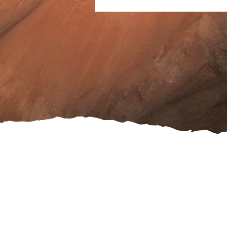
Serviceleistungen
Öffnungszeiten
Faceb
Partnerlinks
Treuekarte
Daten
Marken
Geschenkgutschein
Cooki
Angebote
Reklamation
Wider