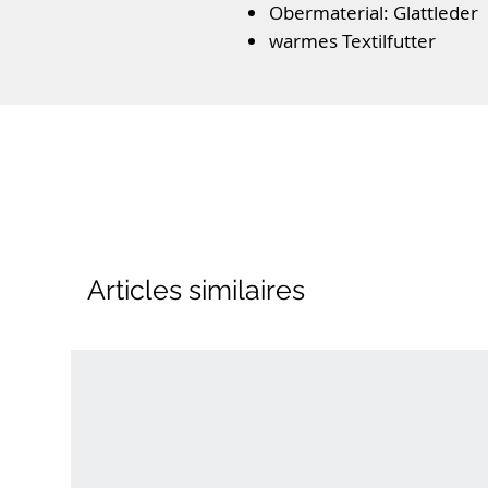
Obermaterial: Glattleder
warmes Textilfutter
weiche angenähte Gummi
Schnürverschluss
Weite: W V
Farbe: blau
Articles similaires