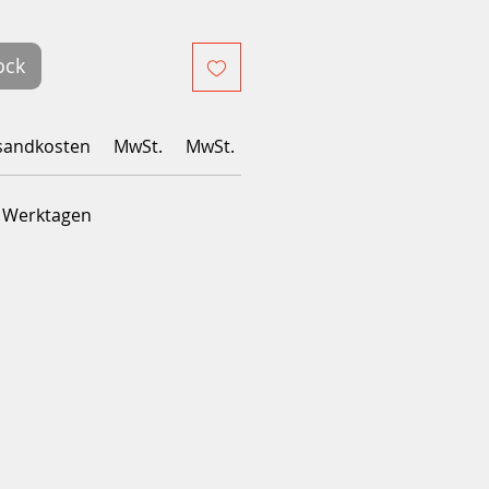
ock
sandkosten
MwSt.
MwSt.
4 Werktagen