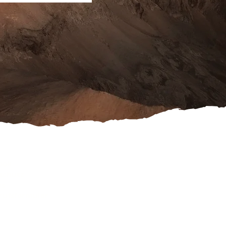
ook
schutz
es
rufsformular