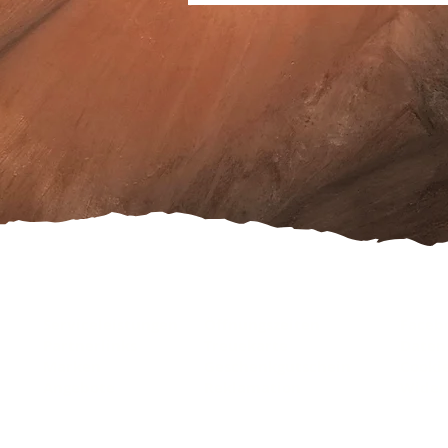
Serviceleistungen
Öffnungszeiten
Faceb
Partnerlinks
Treuekarte
Daten
Marken
Geschenkgutschein
Cooki
Angebote
Reklamation
Wider