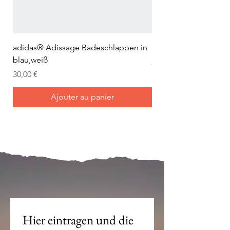
adidas® Adissage Badeschlappen in
adidas® Adilette Aqu
blau,weiß
Prix
24,95 €
Prix
30,00 €
Ajouter au panier
Mein Joch ist dein Joch.
Hier eintragen und die 