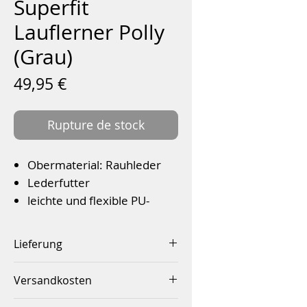
Superfit
Lauflerner Polly
(Grau)
Prix
49,95 €
Rupture de stock
Obermaterial: Rauhleder
Lederfutter
leichte und flexible PU-
Sohle
Klettverschluss
Lieferung
Farbe: Grau
Innerhalb von 2-4 Werktagen
Versandkosten
Innerhalb Deutschlands ab