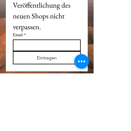
Veröffentlichung des 
neuen Shops nicht 
verpassen. 
Email
*
Eintragen
Alle Logos und Wa
r
enzeichen auf dieser
Seite sind Eigentum der jeweiligen Besitzer
und Lizenzhalter.