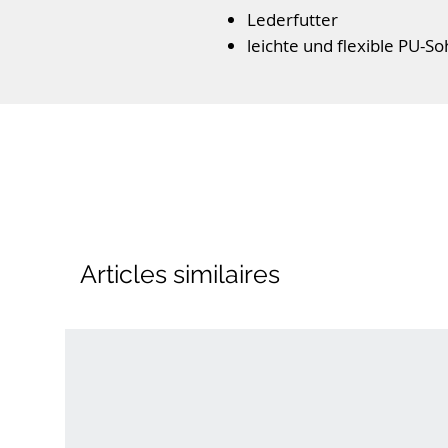
Lederfutter
leichte und flexible PU-So
Schnürverschluss
Farbe: Grau Hellgrün
Articles similaires