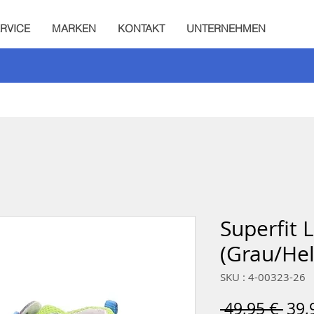
RVICE
MARKEN
KONTAKT
UNTERNEHMEN
Superfit 
(Grau/Hel
SKU : 4-00323-26
Prix
 49,95 € 
39,