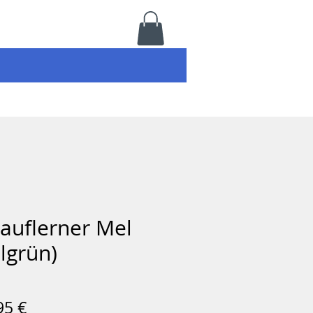
Lauflerner Mel
lgrün)
Prix
95 €