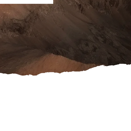
ook
schutz
es
rufsformular