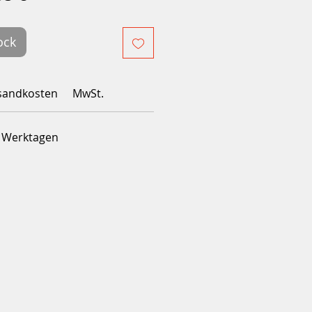
inal
promotionnel
ock
sandkosten
MwSt.
4 Werktagen