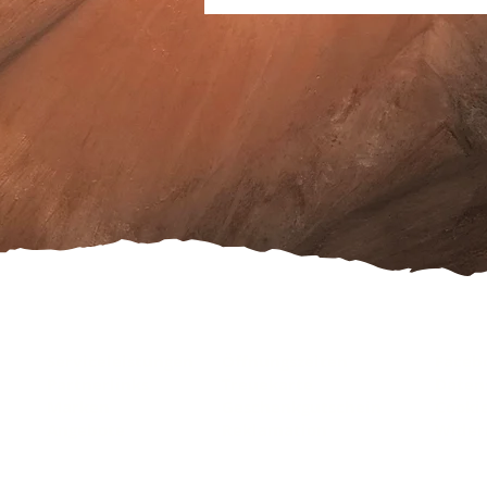
Serviceleistungen
Öffnungszeiten
Faceb
Partnerlinks
Treuekarte
Daten
Marken
Geschenkgutschein
Cooki
Angebote
Reklamation
Wider