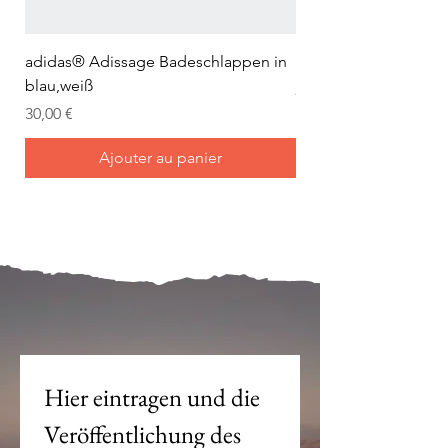
adidas® Adissage Badeschlappen in
adidas® Adilette Aqu
blau,weiß
Prix
24,95 €
Prix
30,00 €
Ajouter au panier
Mein Joch ist dein Joch.
Hier eintragen und die 
Veröffentlichung des 