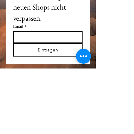
neuen Shops nicht 
verpassen. 
Email
*
Eintragen
Alle Logos und Wa
r
enzeichen auf dieser
Seite sind Eigentum der jeweiligen Besitzer
und Lizenzhalter.
Im übrigen gilt Haftungsausschluss.
Weitere Details finden Sie im
Impressum
.