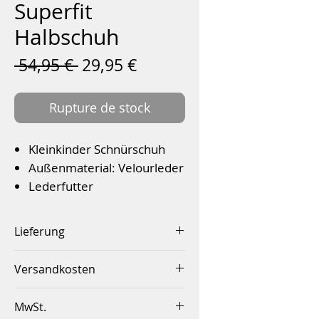
Superfit
Halbschuh
Prix
Prix
 54,95 € 
29,95 €
original
promotionnel
Rupture de stock
Kleinkinder Schnürschuh
Außenmaterial: Velourleder
Lederfutter
Schafthöhe: 5 cm
Farbe: Ocean Kombi
Lieferung
Innerhalb von 2-4 Werktagen
Versandkosten
Innerhalb Deutschlands ab
MwSt.
einem Betrag von 50,00€