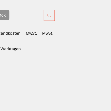
inal
promotionnel
ock
sandkosten
MwSt.
MwSt.
4 Werktagen