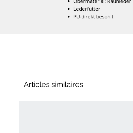
Obermaterial: Rauhleder
Lederfutter
PU-direkt besohlt
lederbezogenes Wechsel
Reißverschluss
Farbe: Ocean Kombi
Articles similaires