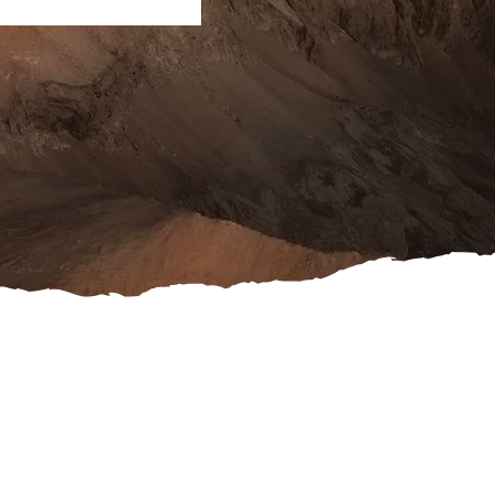
ook
schutz
es
rufsformular