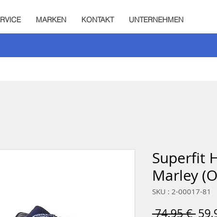
RVICE
MARKEN
KONTAKT
UNTERNEHMEN
Superfit 
Marley (
SKU : 2-00017-81
Prix
 74,95 € 
59,