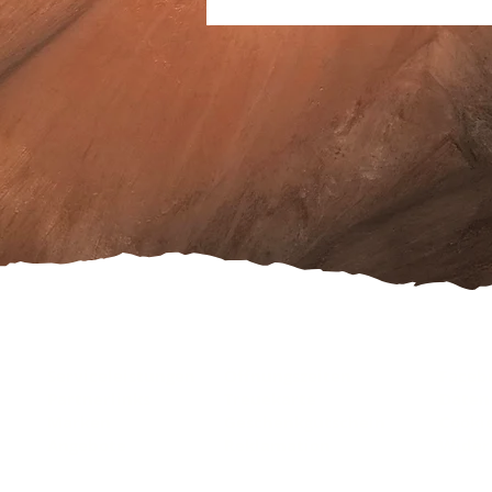
Serviceleistungen
Öffnungszeiten
Faceb
Partnerlinks
Treuekarte
Daten
Marken
Geschenkgutschein
Cooki
Angebote
Reklamation
Wider