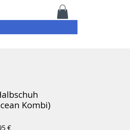
Halbschuh
Ocean Kombi)
Prix
95 €