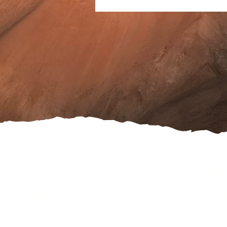
Serviceleistungen
Öffnungszeiten
Faceb
Partnerlinks
Treuekarte
Daten
Marken
Geschenkgutschein
Cooki
Angebote
Reklamation
Wider