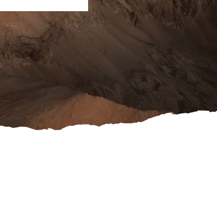
ook
schutz
es
rufsformular