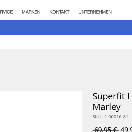
RVICE
MARKEN
KONTAKT
UNTERNEHMEN
Superfit 
Marley
SKU : 2-00016-81
Prix
 69,95 € 
49,