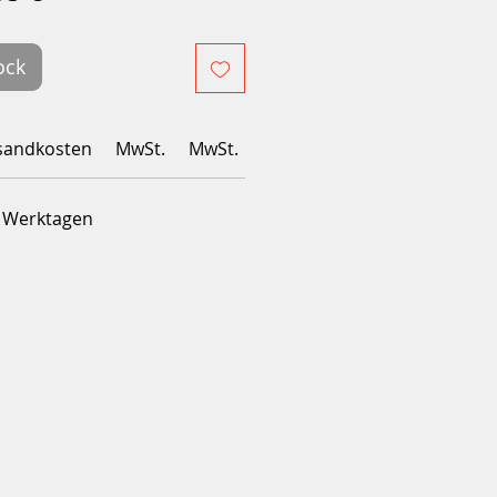
inal
promotionnel
ock
sandkosten
MwSt.
MwSt.
4 Werktagen