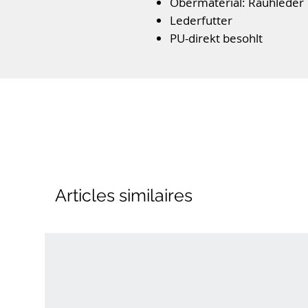
Obermaterial: Rauhleder
Lederfutter
PU-direkt besohlt
lederbezogenes Wechsel
Reißverschluss
Farbe: Ocean Kombi
Articles similaires