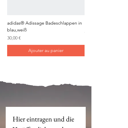
adidas® Adissage Badeschlappen in
adidas® Adilette Aqu
blau,weiß
Prix
24,95 €
Prix
30,00 €
Ajouter au panier
Mein Joch ist dein Joch.
Hier eintragen und die 