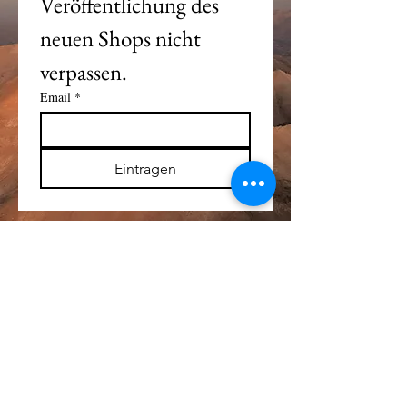
Veröffentlichung des 
neuen Shops nicht 
verpassen. 
Email
*
Eintragen
Alle Logos und Wa
r
enzeichen auf dieser
Seite sind Eigentum der jeweiligen Besitzer
und Lizenzhalter.
Im übrigen gilt Haftungsausschluss.