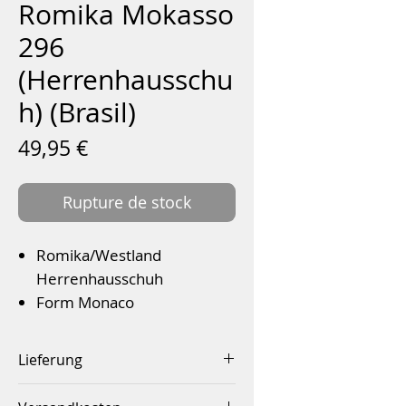
Romika Mokasso
296
(Herrenhausschu
h) (Brasil)
Prix
49,95 €
Rupture de stock
Romika/Westland
Herrenhausschuh
Form Monaco
Hinten offen
Farbe: brasil
Lieferung
Innerhalb von 2-4 Werktagen