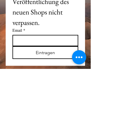
Veröffentlichung des 
neuen Shops nicht 
verpassen. 
Email
*
Eintragen
Alle Logos und Wa
r
enzeichen auf dieser
Seite sind Eigentum der jeweiligen Besitzer
und Lizenzhalter.
Im übrigen gilt Haftungsausschluss.