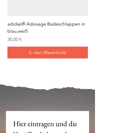
adidas® Adissage Badeschlappen in
adidas® Adilette Aqu
blau,weiß
Preis
24,95 €
Preis
30,00 €
In den Warenkorb
Mein Joch ist dein Joch.
Hier eintragen und die 