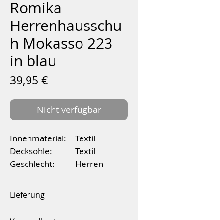
Romika
Herrenhausschu
h Mokasso 223
in blau
Preis
39,95 €
Nicht verfügbar
Innenmaterial:
Textil
Decksohle:
Textil
Geschlecht:
Herren
Absatzhöhe (in
3
cm):
Lieferung
Plattformhöhe
2
Innerhalb von 2-4 Werktagen
(in cm):