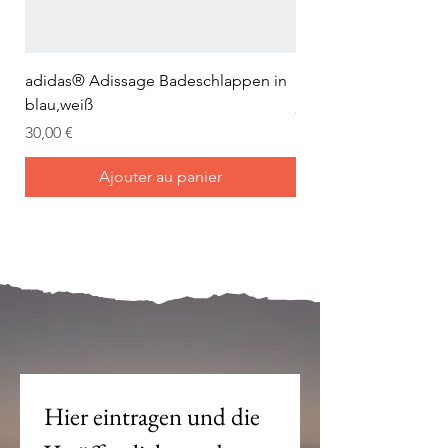
adidas® Adissage Badeschlappen in
adidas® Adilette Aqu
blau,weiß
Prix
24,95 €
Prix
30,00 €
Ajouter au panier
Mein Joch ist dein Joch.
Hier eintragen und die 