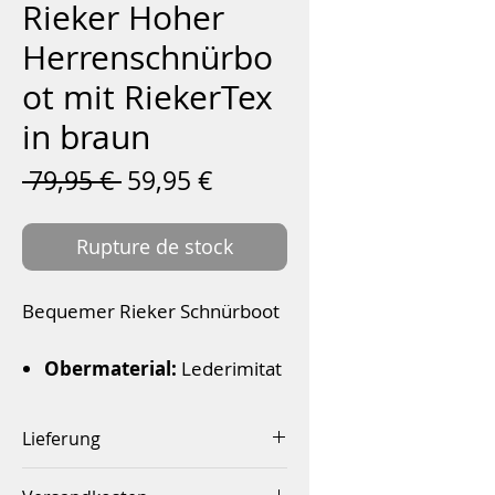
Rieker Hoher
Herrenschnürbo
ot mit RiekerTex
in braun
Prix
Prix
 79,95 € 
59,95 €
original
promotionnel
Rupture de stock
Bequemer Rieker Schnürboot
Obermaterial:
Lederimitat
Futter:
Lammwolle
Innenmaterial:
Antistress,
Lieferung
Fleece
Innerhalb von 2-4 Werktagen
Sohle:
flexible Laufsohle