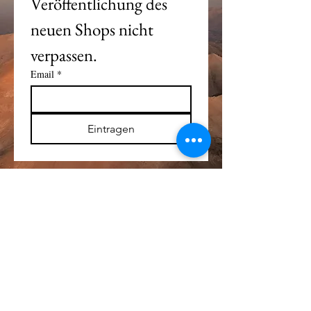
Veröffentlichung des 
neuen Shops nicht 
verpassen. 
Email
*
Eintragen
Alle Logos und Wa
r
enzeichen auf dieser
Seite sind Eigentum der jeweiligen Besitzer
und Lizenzhalter.
Im übrigen gilt Haftungsausschluss.