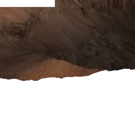
ook
schutz
es
rufsformular