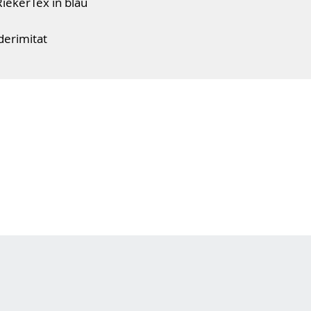
iekerTex in blau
derimitat
ik
it Profil
s Fußbett
ende Membran
luss