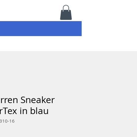
erren Sneaker
rTex in blau
4310-16