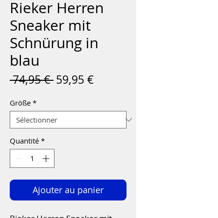
Rieker Herren
Sneaker mit
Schnürung in
blau
Prix
Prix
 74,95 € 
59,95 €
original
promotionnel
Größe
*
Quantité
*
Ajouter au panier