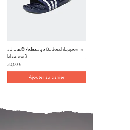
adidas® Adissage Badeschlappen in
adidas® Adilette Aqu
blau,weiß
Prix
24,95 €
Prix
30,00 €
Ajouter au panier
Mein Joch ist dein Joch.