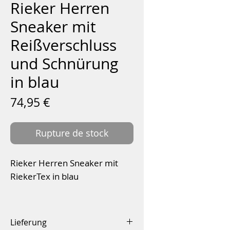
Rieker Herren
Sneaker mit
Reißverschluss
und Schnürung
in blau
Prix
74,95 €
Rupture de stock
Rieker Herren Sneaker mit
RiekerTex in blau
Obermaterial:
Leder
Futter:
Textil
Lieferung
Sohle:
flexible Laufsohle