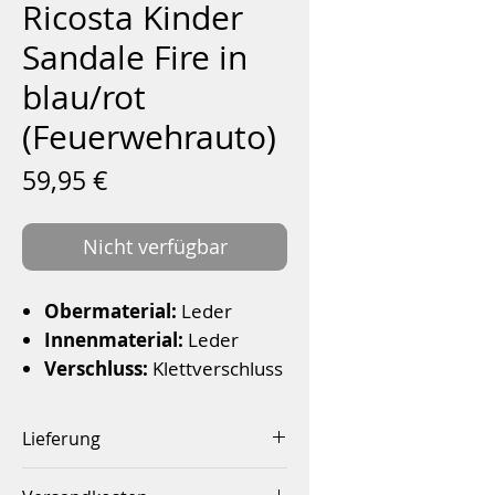
Ricosta Kinder
Sandale Fire in
blau/rot
(Feuerwehrauto)
Preis
59,95 €
Nicht verfügbar
Obermaterial:
Leder
Innenmaterial:
Leder
Verschluss:
Klettverschluss
Sohle:
rutschfeste
Synthetiksohle
Lieferung
Austattung:
Innerhalb von 2-4 Werktagen
Fersenpolster, Fersendämp