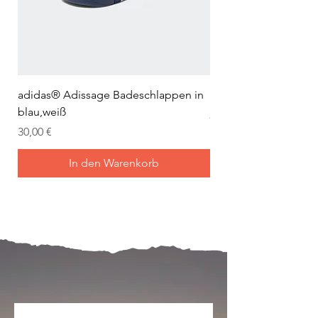
adidas® Adissage Badeschlappen in
adidas® Adilette Aqu
blau,weiß
Preis
24,95 €
Preis
30,00 €
In den Warenkorb
Mein Joch ist dein Joch.