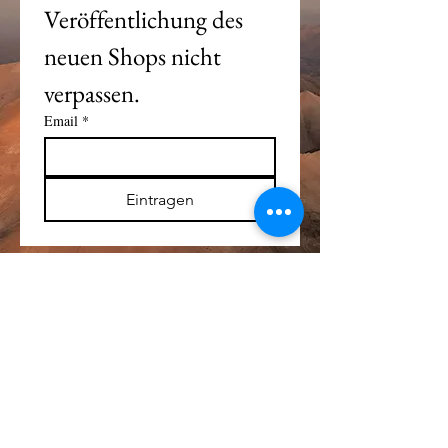
Veröffentlichung des 
neuen Shops nicht 
verpassen. 
Email
*
Eintragen
Alle Logos und Wa
r
enzeichen auf dieser
Seite sind Eigentum der jeweiligen Besitzer
und Lizenzhalter.