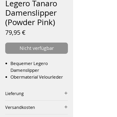
Legero Tanaro
Damenslipper
(Powder Pink)
Preis
79,95 €
Nicht verfügbar
Bequemer Legero
Damenslipper
Obermaterial Velourleder
Textilinnenfutter
Wechselfußbett für
Lieferung
Einlagen
Innerhalb von 2-4 Werktagen
Klettverschluss
Versandkosten
Flexible PU- Laufsohle mit