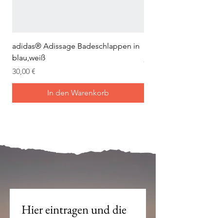
adidas® Adissage Badeschlappen in
adidas® Adilette Aqu
blau,weiß
Preis
24,95 €
Preis
30,00 €
In den Warenkorb
Mein Joch ist dein Joch.
Hier eintragen und die 