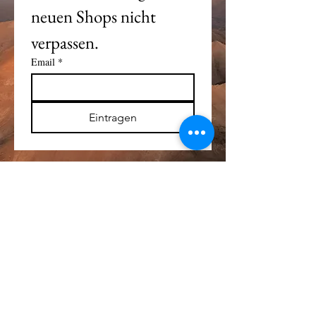
neuen Shops nicht 
verpassen. 
Email
*
Eintragen
Alle Logos und Wa
r
enzeichen auf dieser
Seite sind Eigentum der jeweiligen Besitzer
und Lizenzhalter.
Im übrigen gilt Haftungsausschluss.
Weitere Details finden Sie im
Impressum
.