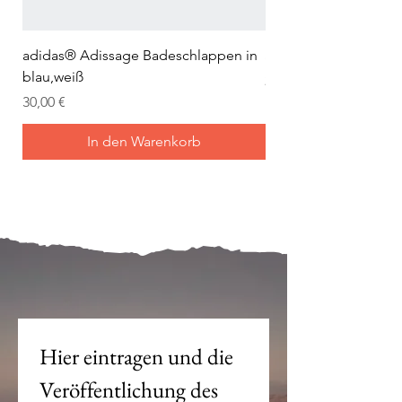
adidas® Adissage Badeschlappen in
adidas® Adilette Aqu
blau,weiß
Preis
24,95 €
Preis
30,00 €
In den Warenkorb
Mein Joch ist dein Joch.
Hier eintragen und die 
Veröffentlichung des 