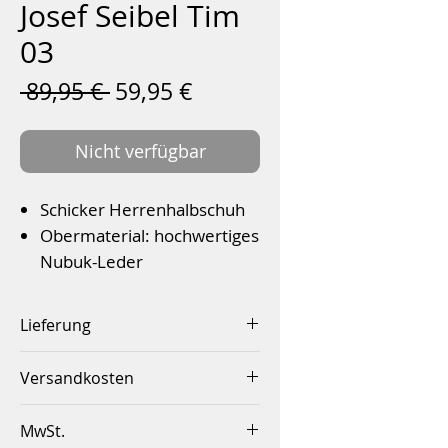
Josef Seibel Tim
03
Standardpreis
Sale-
 89,95 € 
59,95 €
Preis
Nicht verfügbar
Schicker Herrenhalbschuh
Obermaterial: hochwertiges
Nubuk-Leder
Wechselfußbett
Absatzhöhe: 2,5cm
Lieferung
Farbe: Ocean-Multi
Innerhalb von 2-4 Werktagen
Versandkosten
Innerhalb Deutschlands ab
MwSt.
einem Betrag von 50,00€