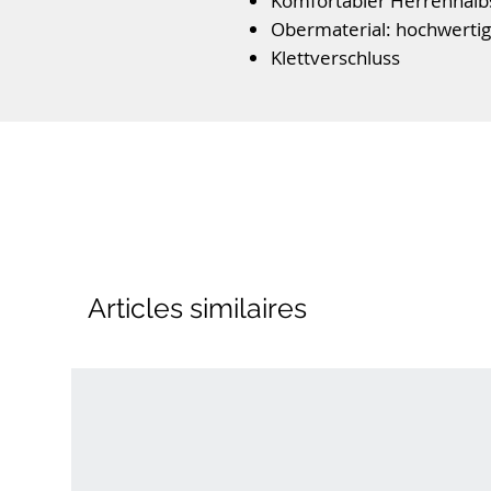
Komfortabler Herrenhal
Obermaterial: hochwerti
Klettverschluss
Bequeme K-Weite
Lederfutter und Wechsel
Leichte PU-Laufsohle für
Farbe: Grau-Kombi
Der einfarbige Halbschuh er
einen besonders bequemen E
leichten Laufsohle für ein k
Articles similaires
gemusterte Schaft setzt ein 
Design.