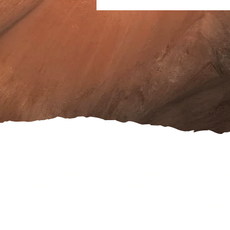
Serviceleistungen
Öffnungszeiten
Faceb
Partnerlinks
Treuekarte
Daten
Marken
Geschenkgutschein
Cooki
Angebote
Reklamation
Wider