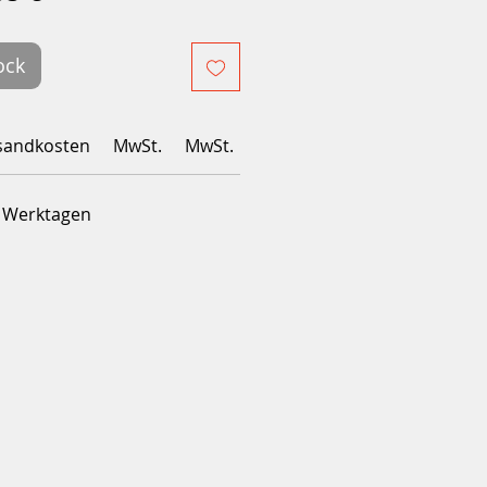
inal
promotionnel
ock
sandkosten
MwSt.
MwSt.
4 Werktagen