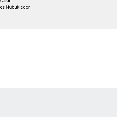
bschuh
ges Nubukleder
fußbett
 optimalen Laufkomfort
möglicht mit seinem Klettverschluss
instieg und sorgt mit seiner
omfortables Tragegefühl. Der
Highlight im sonst schlichten