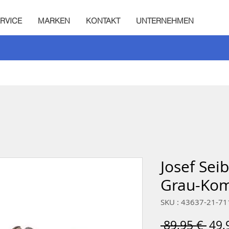
RVICE
MARKEN
KONTAKT
UNTERNEHMEN
Josef Sei
Grau-Ko
SKU : 43637-21-71
Prix
 89,95 € 
49,