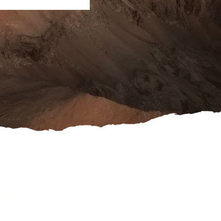
ook
schutz
es
rufsformular