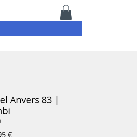
bel Anvers 83 |
mbi
1
Prix
95 €